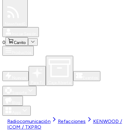
Especiales
Newsfeed
0
Iniciar Sesión
0
Carrito
Productos
Nuevos
Eventos
Para Ti
Caja Abierta
Soporte
Blog
Apps
Radiocomunicación
Refacciones
KENWOOD /
ICOM / TXPRO