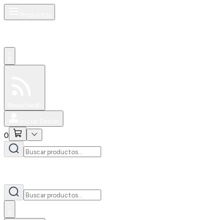
Productos
0
Especiales
Newsfeed
0
Iniciar Sesión
0
0