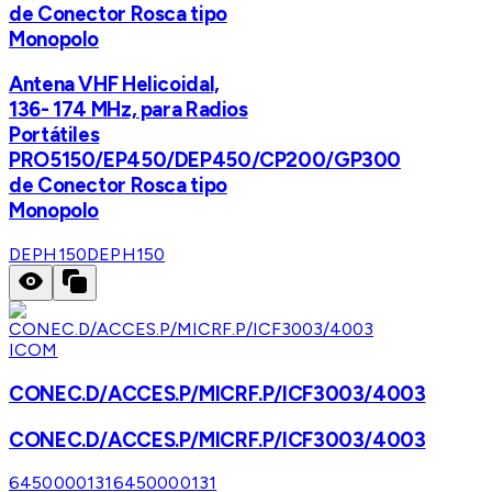
de Conector Rosca tipo
Monopolo
Antena VHF Helicoidal,
136- 174 MHz, para Radios
Portátiles
PRO5150/EP450/DEP450/CP200/GP300
de Conector Rosca tipo
Monopolo
DEPH150
DEPH150
ICOM
CONEC.D/ACCES.P/MICRF.P/ICF3003/4003
CONEC.D/ACCES.P/MICRF.P/ICF3003/4003
6450000131
6450000131