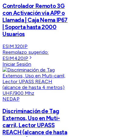
Controlador Remoto 3G
con Activación vía APP o
Llamada | Caja Nema IP67
| Soporta hasta 2000
Usuarios
ESIM320IP
Reemplazo sugerido:
ESIM420IP
Iniciar Sesión
NEDAP
Discriminación de Tag
Externos, Uso en Muti-
carril, Lector UPASS
REACH (alcance de hasta