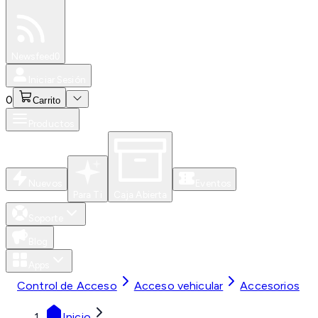
Especiales
Newsfeed
0
Iniciar Sesión
0
Carrito
Productos
Nuevos
Eventos
Para Ti
Caja Abierta
Soporte
Blog
Apps
Control de Acceso
Acceso vehicular
Accesorios
Inicio