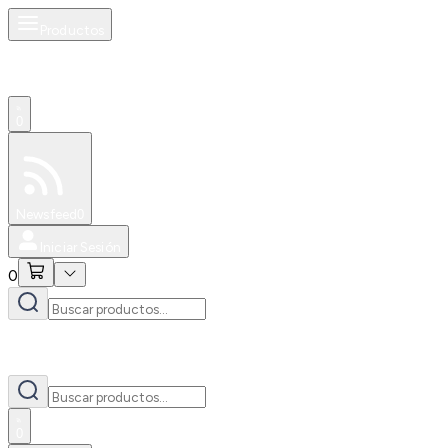
Productos
0
Especiales
Newsfeed
0
Iniciar Sesión
0
0