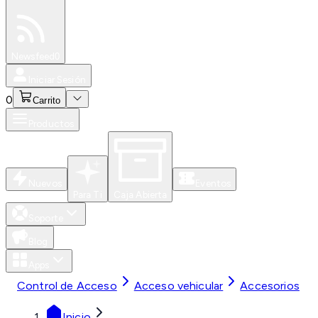
Especiales
Newsfeed
0
Iniciar Sesión
0
Carrito
Productos
Nuevos
Eventos
Para Ti
Caja Abierta
Soporte
Blog
Apps
Control de Acceso
Acceso vehicular
Accesorios
Inicio