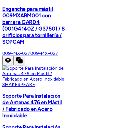
Enganche para mástil
009MXARM001 con
barrera GARD4
(001G4140Z / G3750) / 8
orificios para tornillería /
SOPCAM
009-MX-027
009-MX-027
SHAKESPEARE
Soporte Para Instalación
de Antenas 476 en Mástil
/ Fabricado en Acero
Inoxidable
Soporte Para Instalación