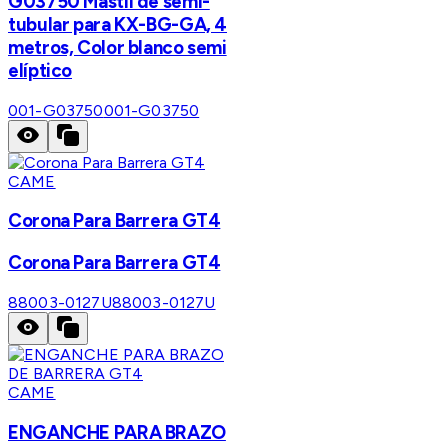
G03750 Mástil de semi-
tubular para KX-BG-GA, 4
metros, Color blanco semi
elíptico
001-G03750
001-G03750
CAME
Corona Para Barrera GT4
Corona Para Barrera GT4
88003-0127U
88003-0127U
CAME
ENGANCHE PARA BRAZO