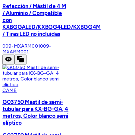
Refacción / Mástil de 4 M
/ Aluminio / Compatible
con
KXBGGALED/KXBGG4LED/KXBGG4M
/ Tiras LED no incluídas
009-MXARM001
009-
MXARM001
CAME
G03750 Mástil de semi-
tubular para KX-BG-GA, 4
metros, Color blanco semi
elíptico