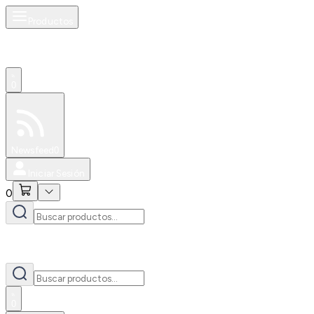
Productos
0
Especiales
Newsfeed
0
Iniciar Sesión
0
0