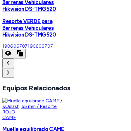
Barreras Vehiculares
Hikvision DS-TMG520
Resorte VERDE para
Barreras Vehiculares
Hikvision DS-TMG520
190606707
190606707
Equipos Relacionados
CAME
Muelle equilibrado CAME