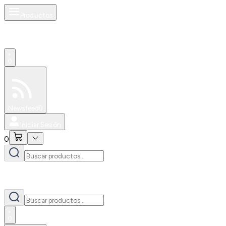
Productos
0
Especiales
Newsfeed
0
Iniciar Sesión
0
0