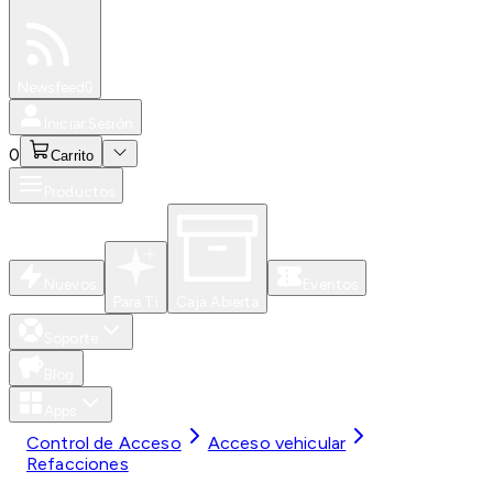
Especiales
Newsfeed
0
Iniciar Sesión
0
Carrito
Productos
Nuevos
Eventos
Para Ti
Caja Abierta
Soporte
Blog
Apps
Control de Acceso
Acceso vehicular
Refacciones