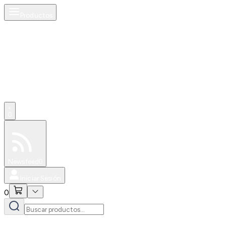
Productos
0
Especiales
Newsfeed
0
Iniciar Sesión
0