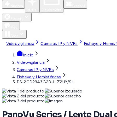
Nuevos
Eventos
Para Ti
Caja Abierta
Soporte
Blog
Apps
Videovigilancia
Cámaras IP y NVRs
Fisheye y Hemisf
Inicio
Videovigilancia
Cámaras IP y NVRs
Fisheye y Hemisféricas
DS-2CD2343G2D-LIZ2UY/SL
PanoVu Series / Lente Dual d