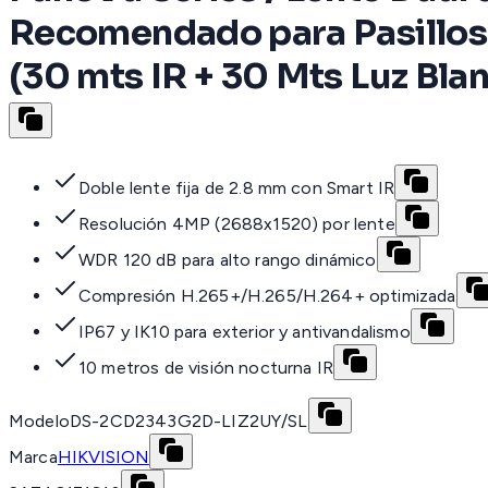
Recomendado para Pasillos o
(30 mts IR + 30 Mts Luz Bla
Doble lente fija de 2.8 mm con Smart IR
Resolución 4MP (2688x1520) por lente
WDR 120 dB para alto rango dinámico
Compresión H.265+/H.265/H.264+ optimizada
IP67 y IK10 para exterior y antivandalismo
10 metros de visión nocturna IR
Modelo
DS-2CD2343G2D-LIZ2UY/SL
Marca
HIKVISION