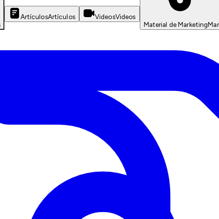
Artículos
Artículos
Videos
Videos
s
Material de Marketing
Mar