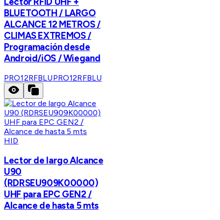
Lector RFID UHF +
BLUETOOTH / LARGO
ALCANCE 12 METROS /
CLIMAS EXTREMOS /
Programación desde
Android/iOS / Wiegand
PRO12RFBLU
PRO12RFBLU
HID
Lector de largo Alcance
U90
(RDRSEU909K00000)
UHF para EPC GEN2 /
Alcance de hasta 5 mts