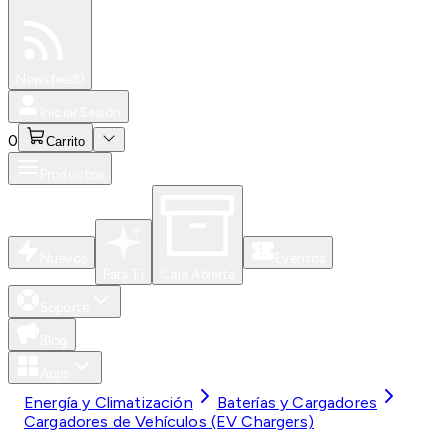
Especiales
Newsfeed
0
Iniciar Sesión
0
Carrito
Productos
Nuevos
Eventos
Para Ti
Caja Abierta
Soporte
Blog
Apps
Energía y Climatización
Baterías y Cargadores
Cargadores de Vehículos (EV Chargers)