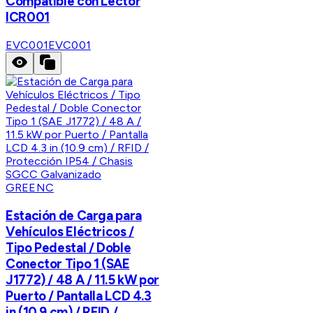
Compatible con Lector
ICR001
EVC001
EVC001
GREENC
Estación de Carga para
Vehículos Eléctricos /
Tipo Pedestal / Doble
Conector Tipo 1 (SAE
J1772) / 48 A / 11.5 kW por
Puerto / Pantalla LCD 4.3
in (10.9 cm) / RFID /