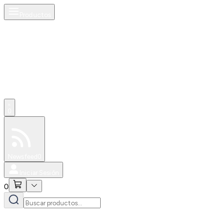
Productos
0
Especiales
Newsfeed
0
Iniciar Sesión
0