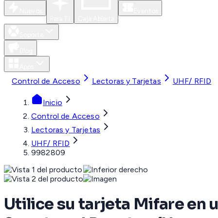
Nuevos
Eventos
Para Ti
Caja Abierta
Soporte
Blog
Apps
Control de Acceso
Lectoras y Tarjetas
UHF/ RFID
Inicio
Control de Acceso
Lectoras y Tarjetas
UHF/ RFID
9982809
Utilice su tarjeta Mifare en