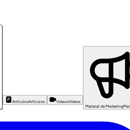
Artículos
Artículos
Videos
Videos
s
Material de Marketing
Mar