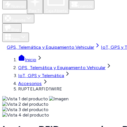
Nuevos
Eventos
Para Ti
Caja Abierta
Soporte
Blog
Apps
GPS, Telemática y Equipamiento Vehicular
IoT, GPS y 
Inicio
GPS, Telemática y Equipamiento Vehicular
IoT, GPS y Telemática
Accesorios
RUPTELARFID1WIRE