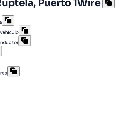
uptela, Puerto 1Wire
a
vehículo
onductor
ares