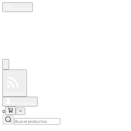
Productos
0
Especiales
Newsfeed
0
Iniciar Sesión
0