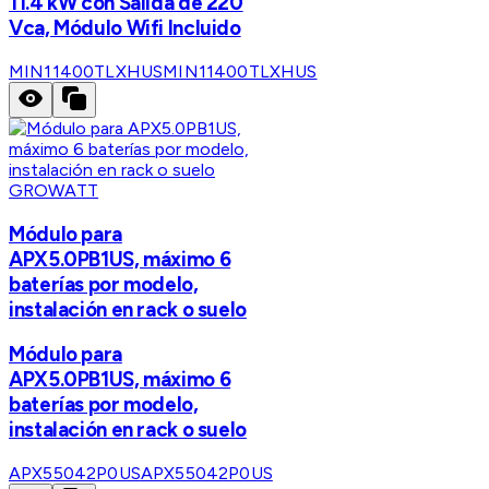
11.4 kW con Salida de 220
Vca, Módulo Wifi Incluido
MIN11400TLXHUS
MIN11400TLXHUS
GROWATT
Módulo para
APX5.0PB1US, máximo 6
baterías por modelo,
instalación en rack o suelo
Módulo para
APX5.0PB1US, máximo 6
baterías por modelo,
instalación en rack o suelo
APX55042P0US
APX55042P0US