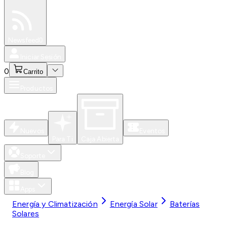
Especiales
Newsfeed
0
Iniciar Sesión
0
Carrito
Productos
Nuevos
Eventos
Para Ti
Caja Abierta
Soporte
Blog
Apps
Energía y Climatización
Energía Solar
Baterías
Solares