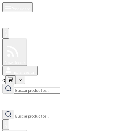
Productos
0
Especiales
Newsfeed
0
Iniciar Sesión
0
0