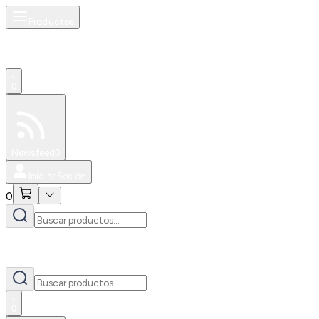
Productos
0
Especiales
Newsfeed
0
Iniciar Sesión
0
0