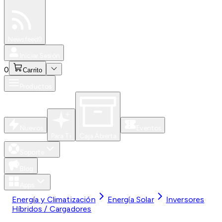
Especiales
Newsfeed
0
Iniciar Sesión
0
Carrito
Productos
Nuevos
Eventos
Para Ti
Caja Abierta
Soporte
Blog
Apps
Energía y Climatización
Energía Solar
Inversores
Híbridos / Cargadores