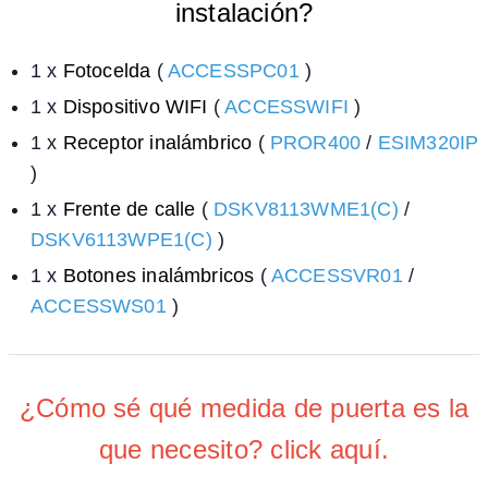
instalación?
1 x
Fotocelda
(
ACCESSPC01
)
1 x
Dispositivo WIFI
(
ACCESSWIFI
)
1 x
Receptor inalámbrico
(
PROR400
/
ESIM320IP
)
1 x
Frente de calle
(
DSKV8113WME1(C)
/
DSKV6113WPE1(C)
)
1 x
Botones inalámbricos
(
ACCESSVR01
/
ACCESSWS01
)
¿Cómo sé qué medida de puerta es la
que necesito? click aquí.