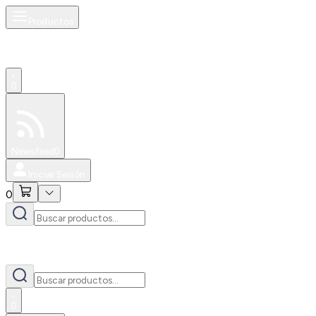
Productos
0
Especiales
Newsfeed
0
Iniciar Sesión
0
0