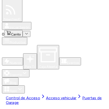
Especiales
Newsfeed
0
Iniciar Sesión
0
Carrito
Productos
Nuevos
Eventos
Para Ti
Caja Abierta
Soporte
Blog
Apps
Control de Acceso
Acceso vehicular
Puertas de
Garage