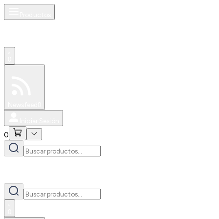
Productos
0
Especiales
Newsfeed
0
Iniciar Sesión
0
0