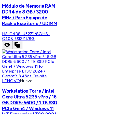
Módulo de Memoria RAM
DDR4 de 8 GB / 3200
MHz / Para Equipo de
Rack o Escritorio / UDIMM
HS-C408-U32Z1/8G
HS-
C408-U32Z1/8G
LENOVO
Nuevo
Workstation Torre / Intel
Core Ultra 5 235 vPro / 16
GB DDR5-5600 / 1 TB SSD
PCIe Gen4 / Windows 11