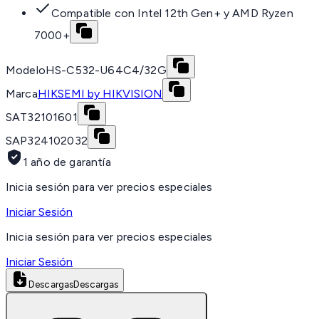
Compatible con Intel 12th Gen+ y AMD Ryzen
7000+
Modelo
HS-C532-U64C4/32G
Marca
HIKSEMI by HIKVISION
SAT
32101601
SAP
324102032
1 año de garantía
Inicia sesión para ver precios especiales
Iniciar Sesión
Inicia sesión para ver precios especiales
Iniciar Sesión
Descargas
Descargas