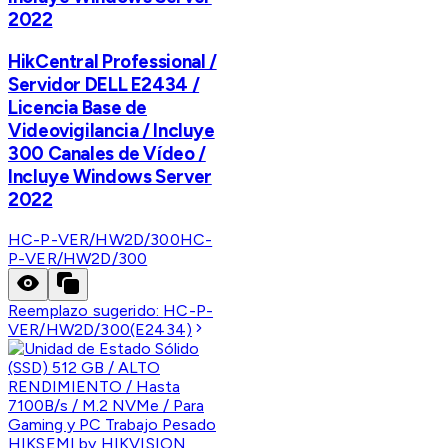
2022
HikCentral Professional /
Servidor DELL E2434 /
Licencia Base de
Videovigilancia / Incluye
300 Canales de Vídeo /
Incluye Windows Server
2022
HC-P-VER/HW2D/300
HC-
P-VER/HW2D/300
Reemplazo sugerido:
HC-P-
VER/HW2D/300(E2434)
HIKSEMI by HIKVISION