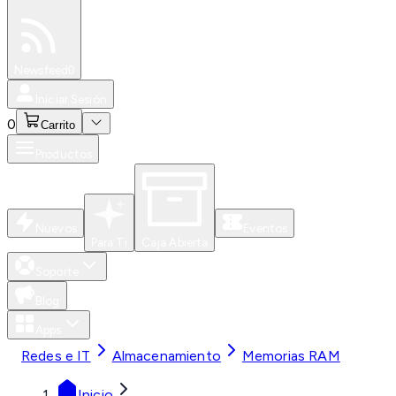
Especiales
Newsfeed
0
Iniciar Sesión
0
Carrito
Productos
Nuevos
Eventos
Para Ti
Caja Abierta
Soporte
Blog
Apps
Redes e IT
Almacenamiento
Memorias RAM
Inicio