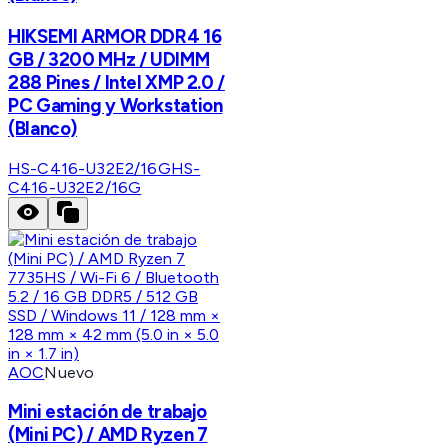
HIKSEMI ARMOR DDR4 16
GB / 3200 MHz / UDIMM
288 Pines / Intel XMP 2.0 /
PC Gaming y Workstation
(Blanco)
HS-C416-U32E2/16G
HS-
C416-U32E2/16G
AOC
Nuevo
Mini estación de trabajo
(Mini PC) / AMD Ryzen 7