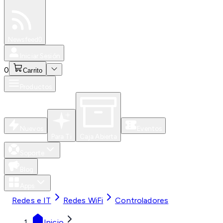
Especiales
Newsfeed
0
Iniciar Sesión
0
Carrito
Productos
Nuevos
Eventos
Para Ti
Caja Abierta
Soporte
Blog
Apps
Redes e IT
Redes WiFi
Controladores
Inicio