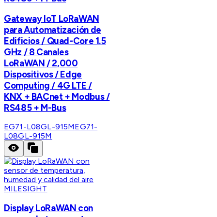
Gateway IoT LoRaWAN
para Automatización de
Edificios / Quad-Core 1.5
GHz / 8 Canales
LoRaWAN / 2,000
Dispositivos / Edge
Computing / 4G LTE /
KNX + BACnet + Modbus /
RS485 + M-Bus
EG71-L08GL-915M
EG71-
L08GL-915M
MILESIGHT
Display LoRaWAN con