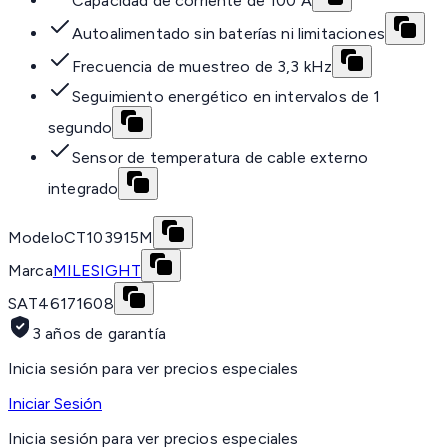
Capacidad de corriente de 100 A
Autoalimentado sin baterías ni limitaciones
Frecuencia de muestreo de 3,3 kHz
Seguimiento energético en intervalos de 1
segundo
Sensor de temperatura de cable externo
integrado
Modelo
CT103915M
Marca
MILESIGHT
SAT
46171608
3 años de garantía
Inicia sesión para ver precios especiales
Iniciar Sesión
Inicia sesión para ver precios especiales