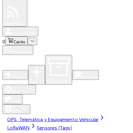
Especiales
Newsfeed
0
Iniciar Sesión
0
Carrito
Productos
Nuevos
Eventos
Para Ti
Caja Abierta
Soporte
Blog
Apps
GPS, Telemática y Equipamiento Vehicular
LoRaWAN
Sensores (Tags)