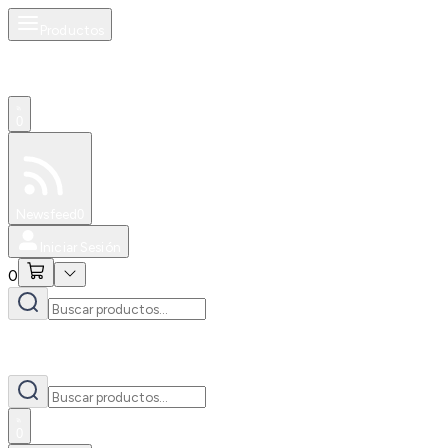
Productos
0
Especiales
Newsfeed
0
Iniciar Sesión
0
0