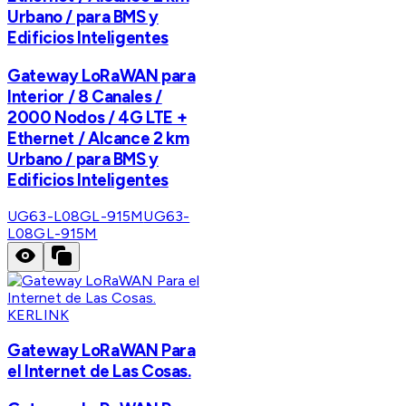
Urbano / para BMS y
Edificios Inteligentes
Gateway LoRaWAN para
Interior / 8 Canales /
2000 Nodos / 4G LTE +
Ethernet / Alcance 2 km
Urbano / para BMS y
Edificios Inteligentes
UG63-L08GL-915M
UG63-
L08GL-915M
KERLINK
Gateway LoRaWAN Para
el Internet de Las Cosas.