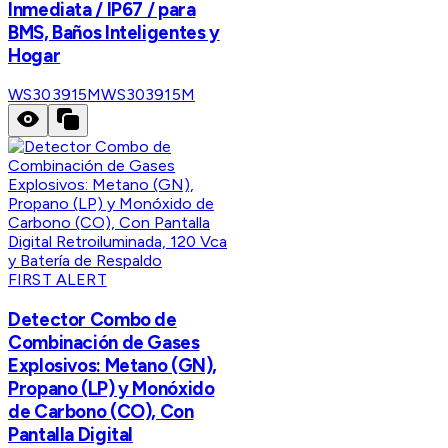
Inmediata / IP67 / para
BMS, Baños Inteligentes y
Hogar
WS303915M
WS303915M
FIRST ALERT
Detector Combo de
Combinación de Gases
Explosivos: Metano (GN),
Propano (LP) y Monóxido
de Carbono (CO), Con
Pantalla Digital