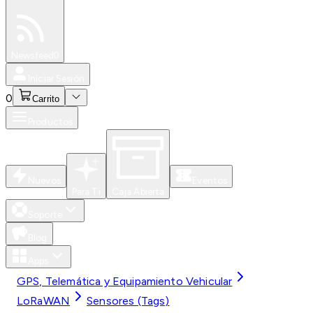
Especiales
Newsfeed
0
Iniciar Sesión
0
Carrito
Productos
Nuevos
Eventos
Para Ti
Caja Abierta
Soporte
Blog
Apps
GPS, Telemática y Equipamiento Vehicular
LoRaWAN
Sensores (Tags)