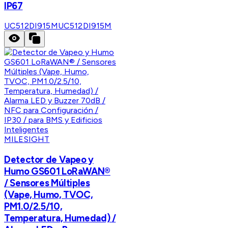
IP67
UC512DI915M
UC512DI915M
MILESIGHT
Detector de Vapeo y
Humo GS601 LoRaWAN®
/ Sensores Múltiples
(Vape, Humo, TVOC,
PM1.0/2.5/10,
Temperatura, Humedad) /