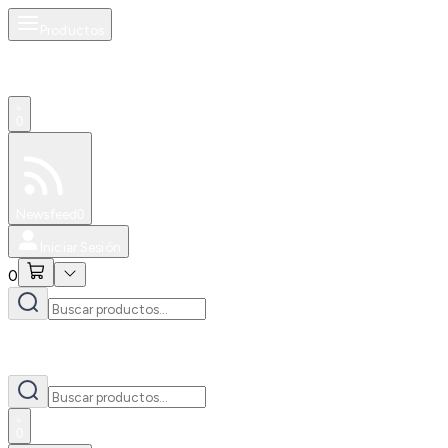
Productos
0
Especiales
Newsfeed
0
Iniciar Sesión
0
0