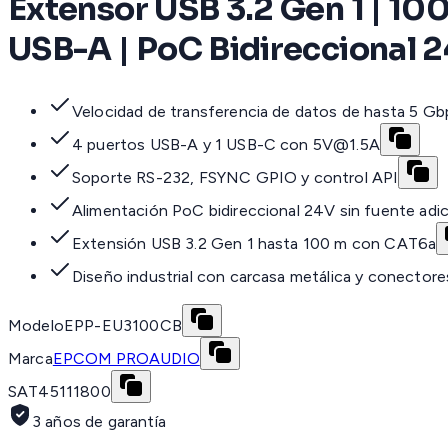
Extensor USB 3.2 Gen 1 | 10
USB-A | PoC Bidireccional 
Velocidad de transferencia de datos de hasta 5 Gb
4 puertos USB-A y 1 USB-C con 5V@1.5A
Soporte RS-232, FSYNC GPIO y control API
Alimentación PoC bidireccional 24V sin fuente adic
Extensión USB 3.2 Gen 1 hasta 100 m con CAT6a
Diseño industrial con carcasa metálica y conectore
Modelo
EPP-EU3100CB
Marca
EPCOM PROAUDIO
SAT
45111800
3 años de garantía