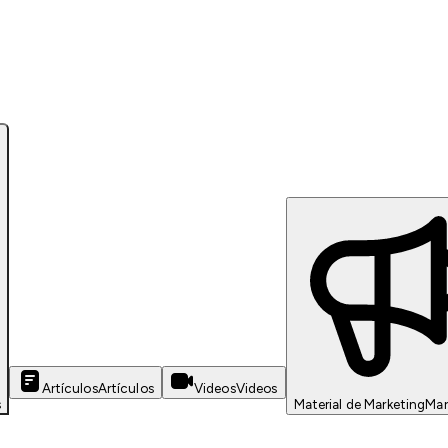
Artículos
Artículos
Videos
Videos
s
Material de Marketing
Mar