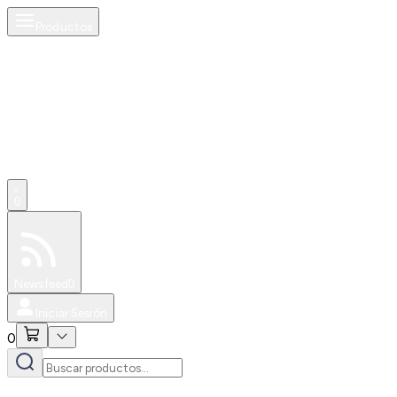
Productos
0
Especiales
Newsfeed
0
Iniciar Sesión
0