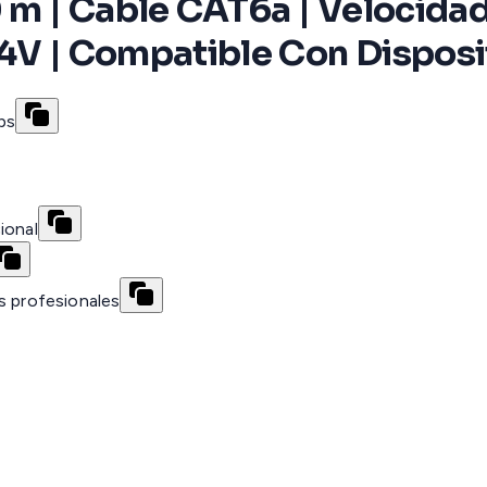
0 m | Cable CAT6a | Velocida
24V | Compatible Con Disposi
ps
ional
s profesionales