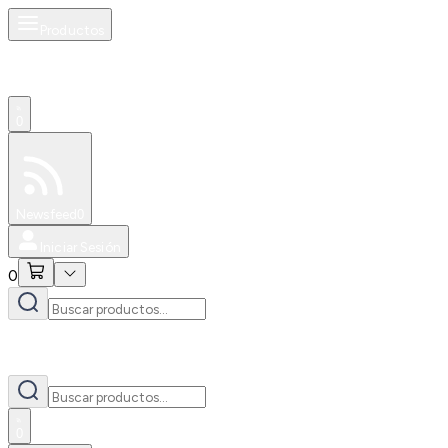
Productos
0
Especiales
Newsfeed
0
Iniciar Sesión
0
0