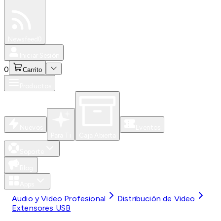
Especiales
Newsfeed
0
Iniciar Sesión
0
Carrito
Productos
Nuevos
Eventos
Para Ti
Caja Abierta
Soporte
Blog
Apps
Audio y Video Profesional
Distribución de Video
Extensores USB