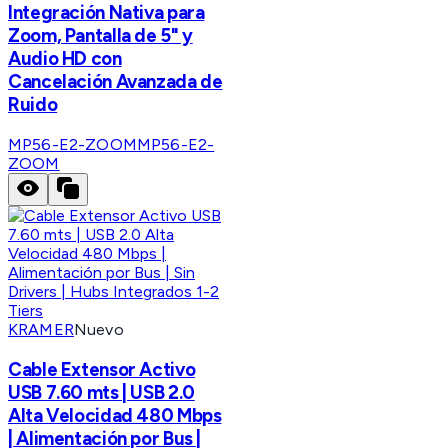
Integración Nativa para
Zoom, Pantalla de 5" y
Audio HD con
Cancelación Avanzada de
Ruido
MP56-E2-ZOOM
MP56-E2-
ZOOM
KRAMER
Nuevo
Cable Extensor Activo
USB 7.60 mts | USB 2.0
Alta Velocidad 480 Mbps
| Alimentación por Bus |