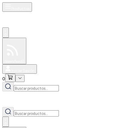
Productos
0
Especiales
Newsfeed
0
Iniciar Sesión
0
0