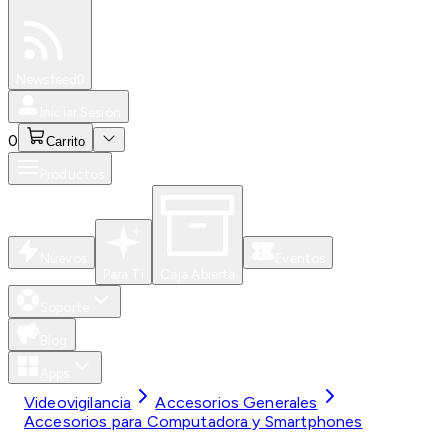
Especiales
Newsfeed
0
Iniciar Sesión
0
Carrito
Productos
Nuevos
Eventos
Para Ti
Caja Abierta
Soporte
Blog
Apps
Videovigilancia
Accesorios Generales
Accesorios para Computadora y Smartphones