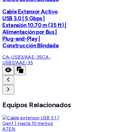
Cable Extensor Activo
USB 3.0 | 5 Gbps |
Extensión 10.70 m (35 ft) |
Alimentación por Bus |
Plug-and-Play |
Construcción Blindada
CA-USB3/AAE-35
CA-
USB3/AAE-35
Equipos Relacionados
ATEN