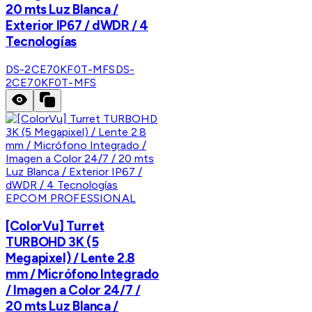
20 mts Luz Blanca /
Exterior IP67 / dWDR / 4
Tecnologías
DS-2CE70KF0T-MFS
DS-
2CE70KF0T-MFS
EPCOM PROFESSIONAL
[ColorVu] Turret
TURBOHD 3K (5
Megapixel) / Lente 2.8
mm / Micrófono Integrado
/ Imagen a Color 24/7 /
20 mts Luz Blanca /