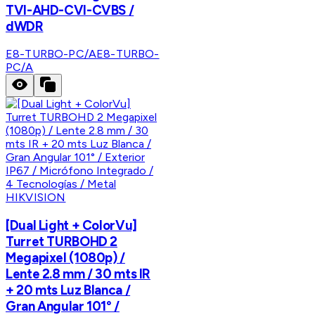
TVI-AHD-CVI-CVBS /
dWDR
E8-TURBO-PC/A
E8-TURBO-
PC/A
HIKVISION
[Dual Light + ColorVu]
Turret TURBOHD 2
Megapixel (1080p) /
Lente 2.8 mm / 30 mts IR
+ 20 mts Luz Blanca /
Gran Angular 101° /