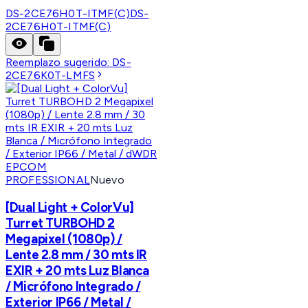
DS-2CE76H0T-ITMF(C)
DS-
2CE76H0T-ITMF(C)
Reemplazo sugerido:
DS-
2CE76K0T-LMFS
EPCOM
PROFESSIONAL
Nuevo
[Dual Light + ColorVu]
Turret TURBOHD 2
Megapixel (1080p) /
Lente 2.8 mm / 30 mts IR
EXIR + 20 mts Luz Blanca
/ Micrófono Integrado /
Exterior IP66 / Metal /