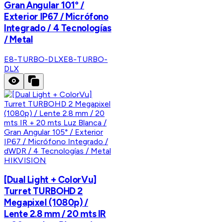
Gran Angular 101° /
Exterior IP67 / Micrófono
Integrado / 4 Tecnologías
/ Metal
E8-TURBO-DLX
E8-TURBO-
DLX
HIKVISION
[Dual Light + ColorVu]
Turret TURBOHD 2
Megapixel (1080p) /
Lente 2.8 mm / 20 mts IR