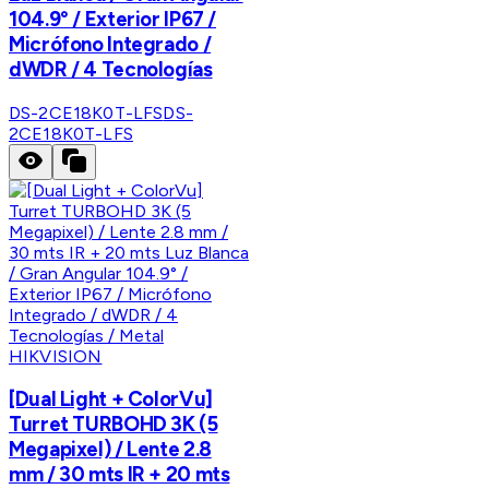
104.9° / Exterior IP67 /
Micrófono Integrado /
dWDR / 4 Tecnologías
DS-2CE18K0T-LFS
DS-
2CE18K0T-LFS
HIKVISION
[Dual Light + ColorVu]
Turret TURBOHD 3K (5
Megapixel) / Lente 2.8
mm / 30 mts IR + 20 mts