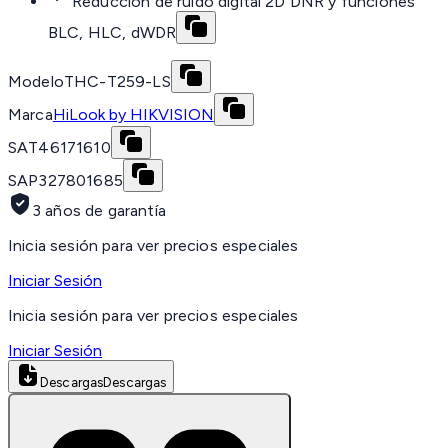
Reducción de ruido digital 2D DNR y funciones
BLC, HLC, dWDR
Modelo
THC-T259-LS
Marca
HiLook by HIKVISION
SAT
46171610
SAP
327801685
3 años de garantía
Inicia sesión para ver precios especiales
Iniciar Sesión
Inicia sesión para ver precios especiales
Iniciar Sesión
Descargas
Descargas