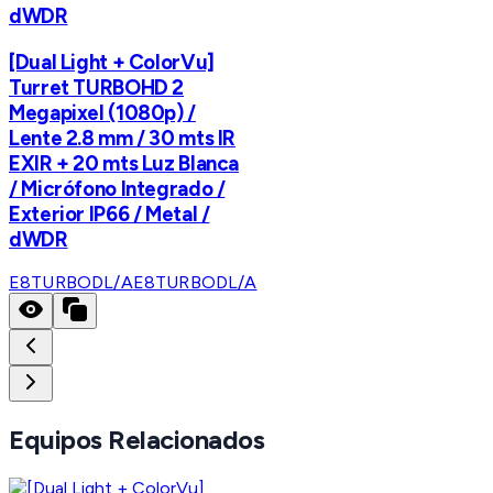
dWDR
[Dual Light + ColorVu]
Turret TURBOHD 2
Megapixel (1080p) /
Lente 2.8 mm / 30 mts IR
EXIR + 20 mts Luz Blanca
/ Micrófono Integrado /
Exterior IP66 / Metal /
dWDR
E8TURBODL/A
E8TURBODL/A
Equipos Relacionados