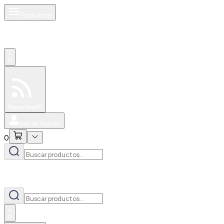
Productos
0
Especiales
Newsfeed
0
Iniciar Sesión
0
0