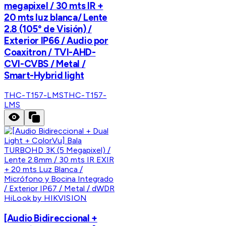
megapixel / 30 mts IR +
20 mts luz blanca/ Lente
2.8 (105° de Visión) /
Exterior IP66 / Audio por
Coaxitron / TVI-AHD-
CVI-CVBS / Metal /
Smart-Hybrid light
THC-T157-LMS
THC-T157-
LMS
HiLook by HIKVISION
[Audio Bidireccional +