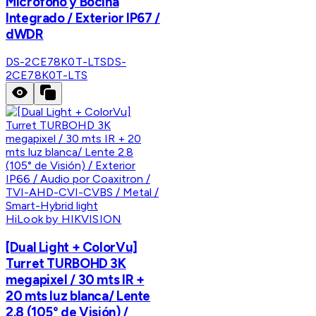
Micrófono y Bocina
Integrado / Exterior IP67 /
dWDR
DS-2CE78K0T-LTS
DS-
2CE78K0T-LTS
HiLook by HIKVISION
[Dual Light + ColorVu]
Turret TURBOHD 3K
megapixel / 30 mts IR +
20 mts luz blanca/ Lente
2.8 (105° de Visión) /