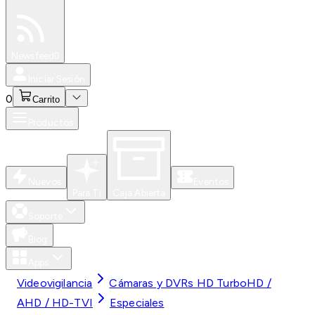
Especiales
Newsfeed
0
Iniciar Sesión
0
Carrito
Productos
Nuevos
Eventos
Para Ti
Caja Abierta
Soporte
Blog
Apps
Videovigilancia
Cámaras y DVRs HD TurboHD /
AHD / HD-TVI
Especiales