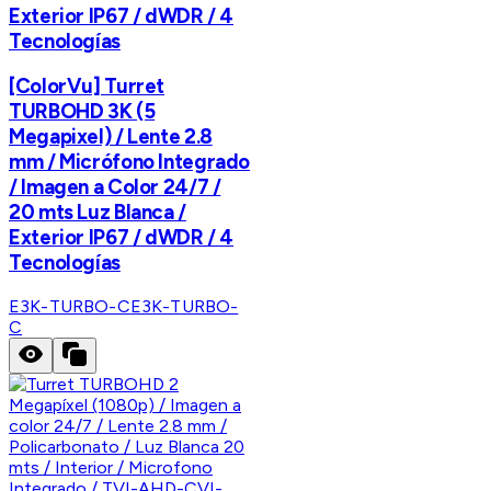
Exterior IP67 / dWDR / 4
Tecnologías
[ColorVu] Turret
TURBOHD 3K (5
Megapixel) / Lente 2.8
mm / Micrófono Integrado
/ Imagen a Color 24/7 /
20 mts Luz Blanca /
Exterior IP67 / dWDR / 4
Tecnologías
E3K-TURBO-C
E3K-TURBO-
C