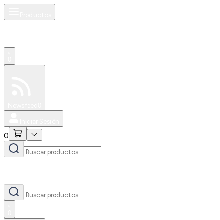
Productos
0
Especiales
Newsfeed
0
Iniciar Sesión
0
0