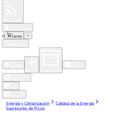
Especiales
Newsfeed
0
Iniciar Sesión
0
Carrito
Productos
Nuevos
Eventos
Para Ti
Caja Abierta
Soporte
Blog
Apps
Energía y Climatización
Calidad de la Energía
Supresores de Picos