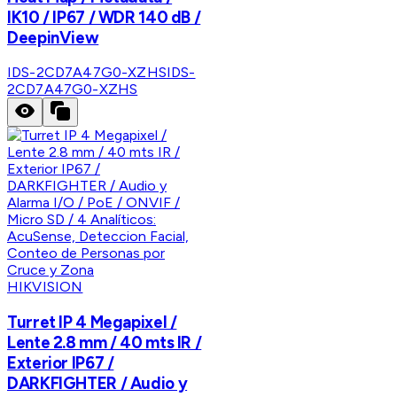
IK10 / IP67 / WDR 140 dB /
DeepinView
IDS-2CD7A47G0-XZHS
IDS-
2CD7A47G0-XZHS
HIKVISION
Turret IP 4 Megapixel /
Lente 2.8 mm / 40 mts IR /
Exterior IP67 /
DARKFIGHTER / Audio y