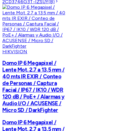
2CD3746G3T-IZSUY(B)
HIKVISION
Domo IP 6 Megapixel /
Lente Mot. 2.7 a 13.5 mm /
40 mts IR EXIR / Conteo
de Personas / Captura
Facial / IP67 / IK10 / WDR
120 dB / PoE+ / Alarmas y
Audio I/O / ACUSENSE /
Micro SD / DarkFighter
Domo IP 6 Megapixel /
Lente Mot. 2.7 a 13.5 mm /