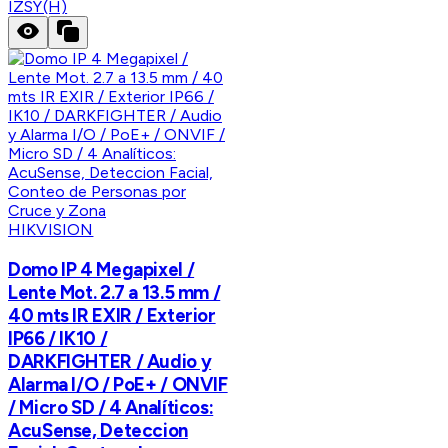
IZSY(H)
HIKVISION
Domo IP 4 Megapixel /
Lente Mot. 2.7 a 13.5 mm /
40 mts IR EXIR / Exterior
IP66 / IK10 /
DARKFIGHTER / Audio y
Alarma I/O / PoE+ / ONVIF
/ Micro SD / 4 Analíticos:
AcuSense, Deteccion