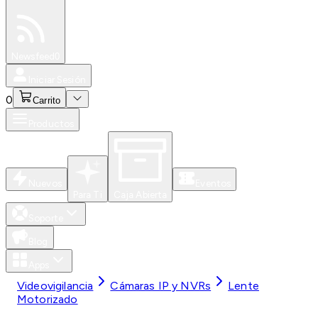
Especiales
Newsfeed
0
Iniciar Sesión
0
Carrito
Productos
Nuevos
Eventos
Para Ti
Caja Abierta
Soporte
Blog
Apps
Videovigilancia
Cámaras IP y NVRs
Lente
Motorizado