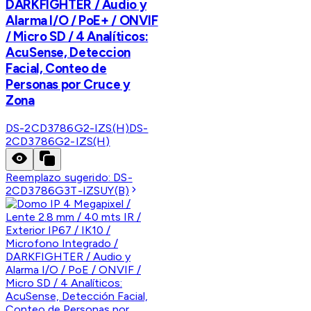
DARKFIGHTER / Audio y
Alarma I/O / PoE+ / ONVIF
/ Micro SD / 4 Analíticos:
AcuSense, Deteccion
Facial, Conteo de
Personas por Cruce y
Zona
DS-2CD3786G2-IZS(H)
DS-
2CD3786G2-IZS(H)
Reemplazo sugerido:
DS-
2CD3786G3T-IZSUY(B)