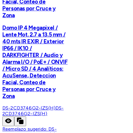
Facial, Conteo de
Personas por Cruce y
Zona
Domo IP 4 Megapixel /
Lente Mot. 2.7 a 13.5 mm /
40 mts IR EXIR / Exterior
IP66 / IK10 /
DARKFIGHTER / Audio y
Alarma I/O / PoE+ / ONVIF
/ Micro SD / 4 Analíticos:
AcuSense, Deteccion
Facial, Conteo de
Personas por Cruce y
Zona
DS-2CD3746G2-IZS(H)
DS-
2CD3746G2-IZS(H)
Reemplazo sugerido:
DS-