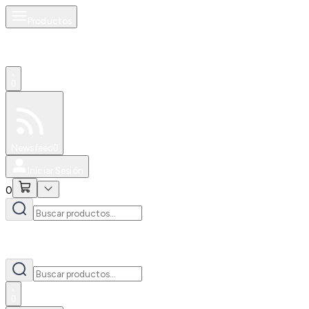
Productos
0
Especiales
Newsfeed
0
Iniciar Sesión
0
0