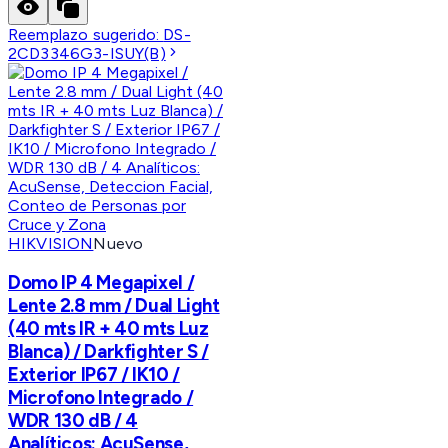
Reemplazo sugerido:
DS-
2CD3346G3-ISUY(B)
HIKVISION
Nuevo
Domo IP 4 Megapixel /
Lente 2.8 mm / Dual Light
(40 mts IR + 40 mts Luz
Blanca) / Darkfighter S /
Exterior IP67 / IK10 /
Microfono Integrado /
WDR 130 dB / 4
Analíticos: AcuSense,