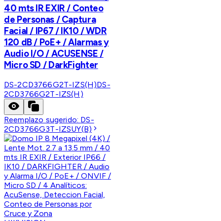
40 mts IR EXIR / Conteo
de Personas / Captura
Facial / IP67 / IK10 / WDR
120 dB / PoE+ / Alarmas y
Audio I/O / ACUSENSE /
Micro SD / DarkFighter
DS-2CD3766G2T-IZS(H)
DS-
2CD3766G2T-IZS(H)
Reemplazo sugerido:
DS-
2CD3766G3T-IZSUY(B)