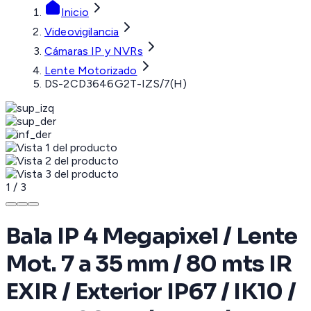
Inicio
Videovigilancia
Cámaras IP y NVRs
Lente Motorizado
DS-2CD3646G2T-IZS/7(H)
1
/
3
Bala IP 4 Megapixel / Lente
Mot. 7 a 35 mm / 80 mts IR
EXIR / Exterior IP67 / IK10 /