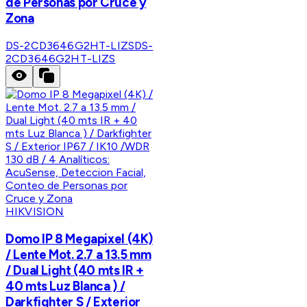
de Personas por Cruce y
Zona
DS-2CD3646G2HT-LIZS
DS-
2CD3646G2HT-LIZS
HIKVISION
Domo IP 8 Megapixel (4K)
/ Lente Mot. 2.7 a 13.5 mm
/ Dual Light (40 mts IR +
40 mts Luz Blanca ) /
Darkfighter S / Exterior