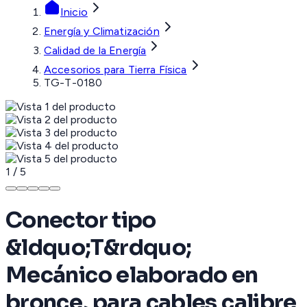
Inicio
Energía y Climatización
Calidad de la Energía
Accesorios para Tierra Física
TG-T-0180
1
/
5
Conector tipo
&ldquo;T&rdquo;
Mecánico elaborado en
bronce, para cables calibre