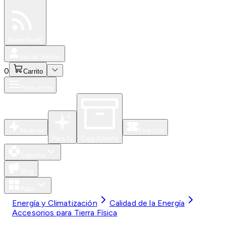
Especiales
Newsfeed
0
Iniciar Sesión
0
Carrito
Productos
Nuevos
Eventos
Para Ti
Caja Abierta
Soporte
Blog
Apps
Energía y Climatización
Calidad de la Energía
Accesorios para Tierra Física