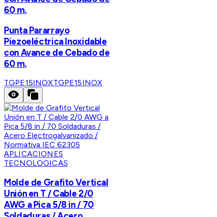
60 m.
Punta Pararrayo
Piezoeléctrica Inoxidable
con Avance de Cebado de
60 m.
TGPE15INOX
TGPE15INOX
APLICACIONES
TECNOLOGICAS
Molde de Grafito Vertical
Unión en T / Cable 2/0
AWG a Pica 5/8 in / 70
Soldaduras / Acero