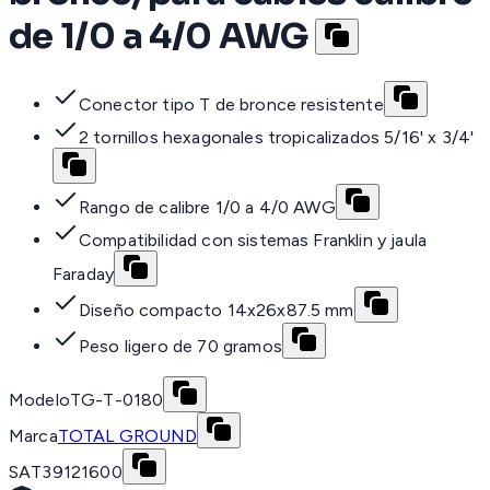
de 1/0 a 4/0 AWG
Conector tipo T de bronce resistente
2 tornillos hexagonales tropicalizados 5/16' x 3/4'
Rango de calibre 1/0 a 4/0 AWG
Compatibilidad con sistemas Franklin y jaula
Faraday
Diseño compacto 14x26x87.5 mm
Peso ligero de 70 gramos
Modelo
TG-T-0180
Marca
TOTAL GROUND
SAT
39121600