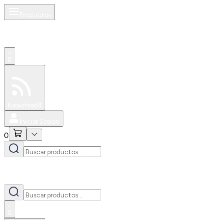
Productos
0
Especiales
Newsfeed
0
Iniciar Sesión
0
0