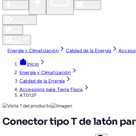
Nuevos
Eventos
Para Ti
Caja Abierta
Soporte
Blog
Apps
Energía y Climatización
Calidad de la Energía
Accesori
Inicio
Energía y Climatización
Calidad de la Energía
Accesorios para Tierra Física
AT012F
Conector tipo T de latón p