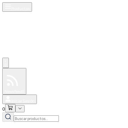
Productos
0
Especiales
Newsfeed
0
Iniciar Sesión
0