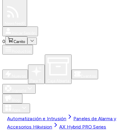
Especiales
Newsfeed
0
Iniciar Sesión
0
Carrito
Productos
Nuevos
Eventos
Para Ti
Caja Abierta
Soporte
Blog
Apps
Automatización e Intrusión
Paneles de Alarma y
Accesorios Hikvision
AX Hybrid PRO Series