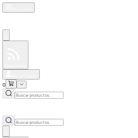
Productos
0
Especiales
Newsfeed
0
Iniciar Sesión
0
0