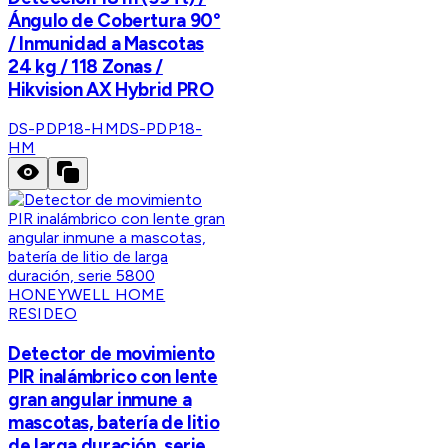
Ángulo de Cobertura 90°
/ Inmunidad a Mascotas
24 kg / 118 Zonas /
Hikvision AX Hybrid PRO
DS-PDP18-HM
DS-PDP18-
HM
HONEYWELL HOME
RESIDEO
Detector de movimiento
PIR inalámbrico con lente
gran angular inmune a
mascotas, batería de litio
de larga duración, serie