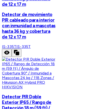
de 12 x 17 m
Detector de movimiento
PIR cableado para interior
con inmunidad a mascotas
hasta 36 kg y cobertura
de 12 x 17 m
IS-335T
IS-335T
HIKVISION
Detector PIR Doble
Exterior IP65 / Rango de
Detección 18 m (59 ft) /