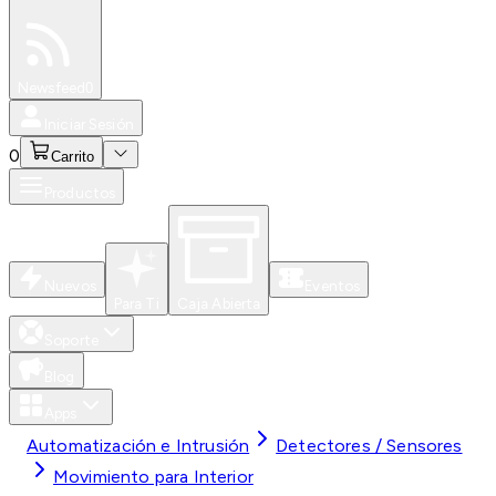
Especiales
Newsfeed
0
Iniciar Sesión
0
Carrito
Productos
Nuevos
Eventos
Para Ti
Caja Abierta
Soporte
Blog
Apps
Automatización e Intrusión
Detectores / Sensores
Movimiento para Interior