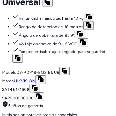
Universal
Inmunidad a mascotas hasta 10 kg
Rango de detección de 18 metros
Ángulo de cobertura de 85.9°
Voltaje operativo de 9-16 VCC
Tamper antisabotaje integrado para seguridad
Modelo
DS-PDP18-EG2(B)/UB
Marca
HIKVISION
SAT
46171608
SAP
000000000
5 años de garantía
Inicia sesión para ver precios especiales