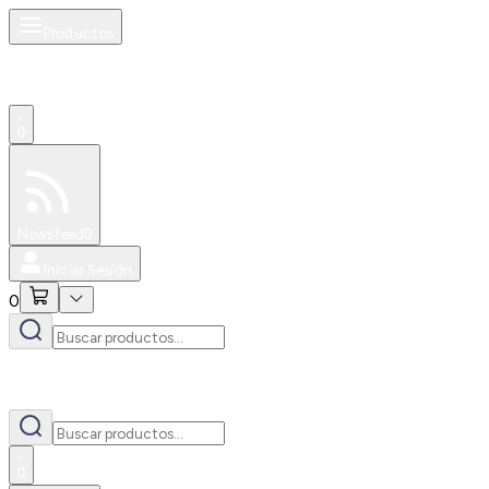
Productos
0
Especiales
Newsfeed
0
Iniciar Sesión
0
0