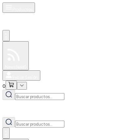
Productos
0
Especiales
Newsfeed
0
Iniciar Sesión
0
0