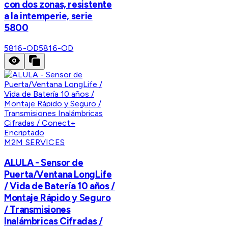
con dos zonas, resistente
a la intemperie, serie
5800
5816-OD
5816-OD
M2M SERVICES
ALULA - Sensor de
Puerta/Ventana LongLife
/ Vida de Batería 10 años /
Montaje Rápido y Seguro
/ Transmisiones
Inalámbricas Cifradas /