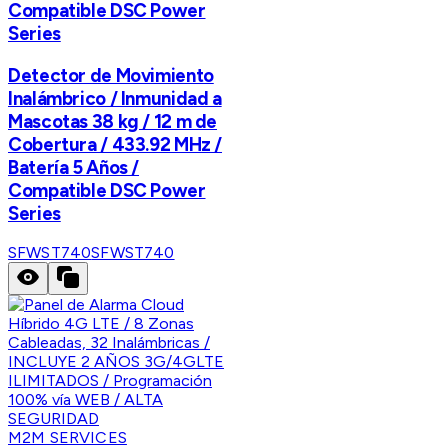
Compatible DSC Power
Series
Detector de Movimiento
Inalámbrico / Inmunidad a
Mascotas 38 kg / 12 m de
Cobertura / 433.92 MHz /
Batería 5 Años /
Compatible DSC Power
Series
SFWST740
SFWST740
M2M SERVICES