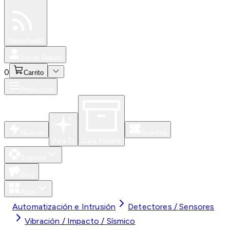
Especiales
Newsfeed
0
Iniciar Sesión
0
Carrito
Productos
Nuevos
Eventos
Para Ti
Caja Abierta
Soporte
Blog
Apps
Automatización e Intrusión
Detectores / Sensores
Vibración / Impacto / Sísmico