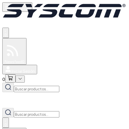
Productos
0
Especiales
Newsfeed
0
Iniciar Sesión
0
0