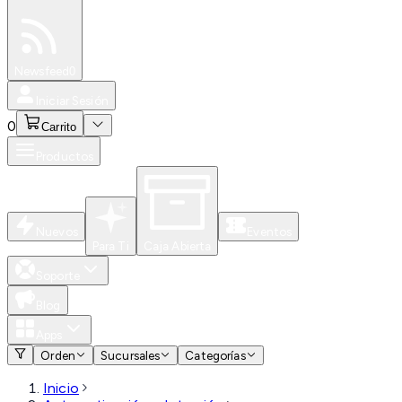
Especiales
Newsfeed
0
Iniciar Sesión
0
Carrito
Productos
Nuevos
Eventos
Para Ti
Caja Abierta
Soporte
Blog
Apps
Orden
Sucursales
Categorías
Inicio