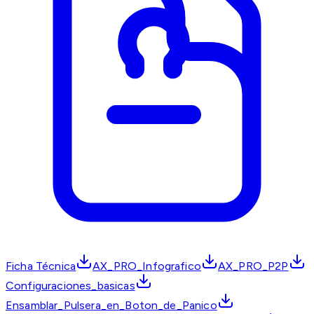
Ficha Técnica
AX_PRO_Infografico
AX_PRO_P2P
Configuraciones_basicas
Ensamblar_Pulsera_en_Boton_de_Panico