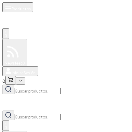
Productos
0
Especiales
Newsfeed
0
Iniciar Sesión
0
0