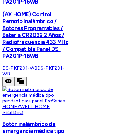
PA201P-16WB
(AX HOME) Control
Remoto Inalámbrico /
Botones Programables /
Batería CR2032 2 Años /
Radiofrecuencia 433 MHz
/ Compatible Panel DS-
PA201P-16WB
DS-PKF201-WB
DS-PKF201-
WB
HONEYWELL HOME
RESIDEO
Botón inalámbrico de
emergencia médica tipo