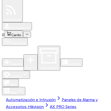
Especiales
Newsfeed
0
Iniciar Sesión
0
Carrito
Productos
Nuevos
Eventos
Para Ti
Caja Abierta
Soporte
Blog
Apps
Automatización e Intrusión
Paneles de Alarma y
Accesorios Hikvision
AX PRO Series