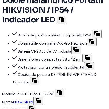
Doble Inalámbrico Portátil
HIKVISION / IP54 /
Indicador LED
Botón de pánico inalámbrico portátil IP54
Compatible con panel AX Pro Hikvision
Batería CR2035 de 3V incluida
Dimensiones compactas 38 x 12 mm
Protección contra presión accidental
Opción de pulsera DS-PDB-IN-WRISTBAND
disponible
Modelo
DS-PDEBP2-EG2-WB
Marca
HIKVISION