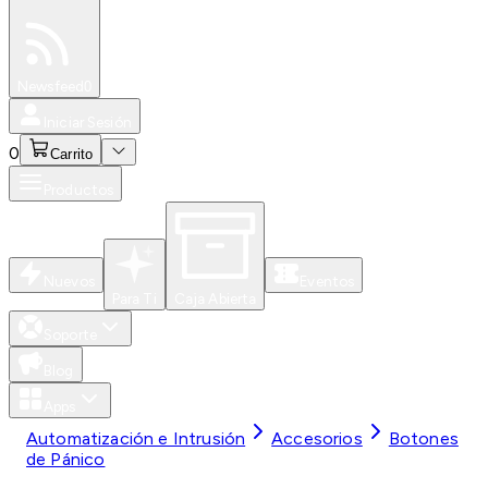
Especiales
Newsfeed
0
Iniciar Sesión
0
Carrito
Productos
Nuevos
Eventos
Para Ti
Caja Abierta
Soporte
Blog
Apps
Automatización e Intrusión
Accesorios
Botones
de Pánico