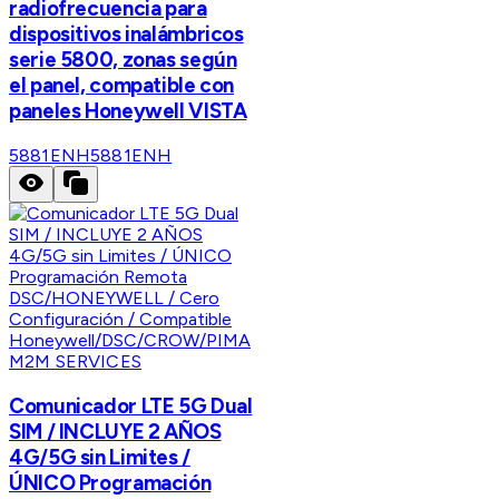
radiofrecuencia para
dispositivos inalámbricos
serie 5800, zonas según
el panel, compatible con
paneles Honeywell VISTA
5881ENH
5881ENH
M2M SERVICES
Comunicador LTE 5G Dual
SIM / INCLUYE 2 AÑOS
4G/5G sin Limites /
ÚNICO Programación