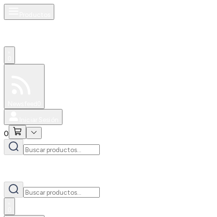
Productos
0
Especiales
Newsfeed
0
Iniciar Sesión
0
0