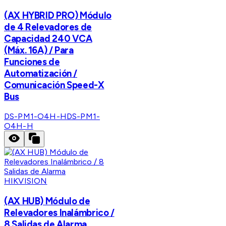
(AX HYBRID PRO) Módulo
de 4 Relevadores de
Capacidad 240 VCA
(Máx. 16A) / Para
Funciones de
Automatización /
Comunicación Speed-X
Bus
DS-PM1-O4H-H
DS-PM1-
O4H-H
HIKVISION
(AX HUB) Módulo de
Relevadores Inalámbrico /
8 Salidas de Alarma