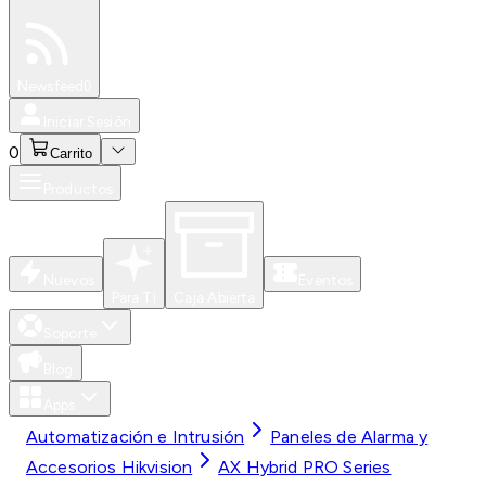
Especiales
Newsfeed
0
Iniciar Sesión
0
Carrito
Productos
Nuevos
Eventos
Para Ti
Caja Abierta
Soporte
Blog
Apps
Automatización e Intrusión
Paneles de Alarma y
Accesorios Hikvision
AX Hybrid PRO Series