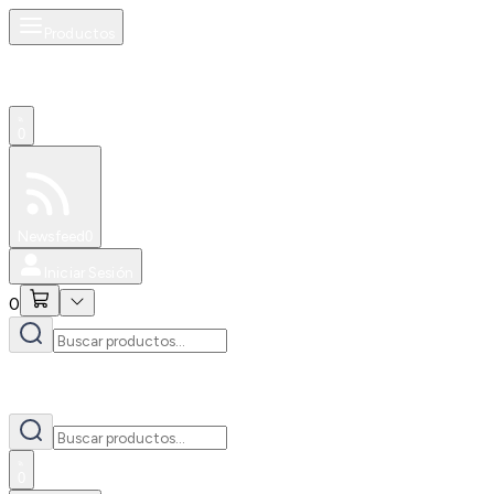
Productos
0
Especiales
Newsfeed
0
Iniciar Sesión
0
0