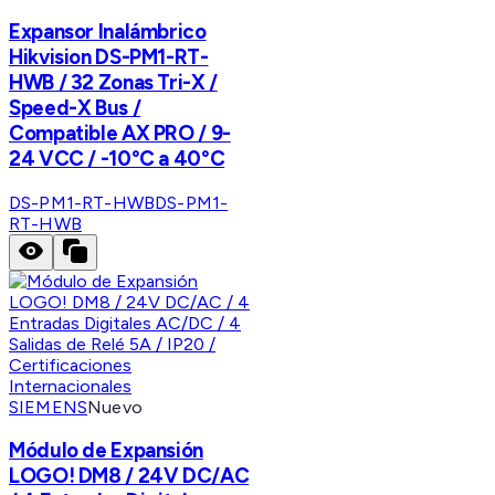
Expansor Inalámbrico
Hikvision DS-PM1-RT-
HWB / 32 Zonas Tri-X /
Speed-X Bus /
Compatible AX PRO / 9-
24 VCC / -10°C a 40°C
DS-PM1-RT-HWB
DS-PM1-
RT-HWB
SIEMENS
Nuevo
Módulo de Expansión
LOGO! DM8 / 24V DC/AC