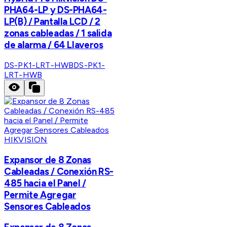
PHA64-LP y DS-PHA64-
LP(B) / Pantalla LCD / 2
zonas cableadas / 1 salida
de alarma / 64 Llaveros
DS-PK1-LRT-HWB
DS-PK1-
LRT-HWB
HIKVISION
Expansor de 8 Zonas
Cableadas / Conexión RS-
485 hacia el Panel /
Permite Agregar
Sensores Cableados