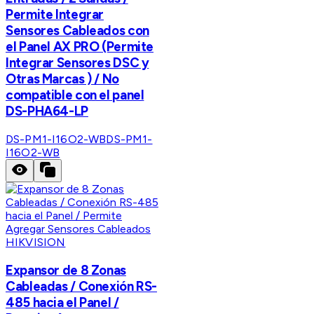
Permite Integrar
Sensores Cableados con
el Panel AX PRO (Permite
Integrar Sensores DSC y
Otras Marcas ) / No
compatible con el panel
DS-PHA64-LP
DS-PM1-I16O2-WB
DS-PM1-
I16O2-WB
HIKVISION
Expansor de 8 Zonas
Cableadas / Conexión RS-
485 hacia el Panel /