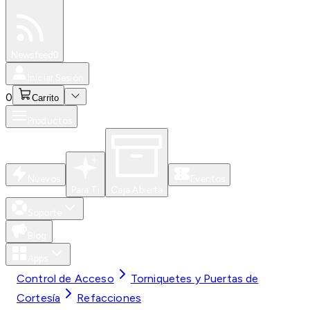
Especiales
Newsfeed
0
Iniciar Sesión
0
Carrito
Productos
Nuevos
Eventos
Para Ti
Caja Abierta
Soporte
Blog
Apps
Control de Acceso
Torniquetes y Puertas de
Cortesía
Refacciones