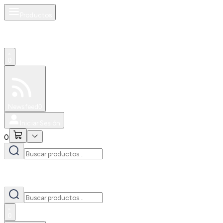
Productos
0
Especiales
Newsfeed
0
Iniciar Sesión
0
0