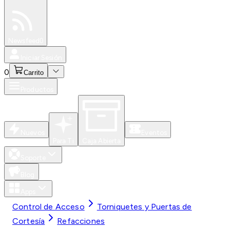
Especiales
Newsfeed
0
Iniciar Sesión
0
Carrito
Productos
Nuevos
Eventos
Para Ti
Caja Abierta
Soporte
Blog
Apps
Control de Acceso
Torniquetes y Puertas de
Cortesía
Refacciones