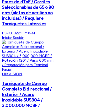
Pares de dToF / Carriles
Seleccionables de 65 o 90
cms (aletas de acrilico no
incluidas) / Requiere
Torniquetes Laterales
DS-K6B221TMX-M
Iniciar Sesión
HIKVISION
Torniquete de Cuerpo
Completo Bidireccional /
Exterior / Acero
Inoxidable SUS304 /
3,000,000 MCBF /