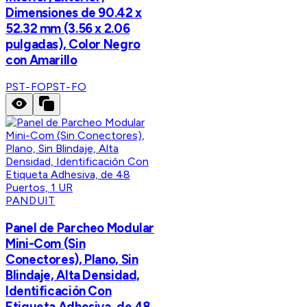
Dimensiones de 90.42 x
52.32 mm (3.56 x 2.06
pulgadas), Color Negro
con Amarillo
PST-FO
PST-FO
PANDUIT
Panel de Parcheo Modular
Mini-Com (Sin
Conectores), Plano, Sin
Blindaje, Alta Densidad,
Identificación Con
Etiqueta Adhesiva, de 48