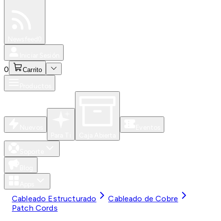
Especiales
Newsfeed
0
Iniciar Sesión
0
Carrito
Productos
Nuevos
Eventos
Para Ti
Caja Abierta
Soporte
Blog
Apps
Cableado Estructurado
Cableado de Cobre
Patch Cords