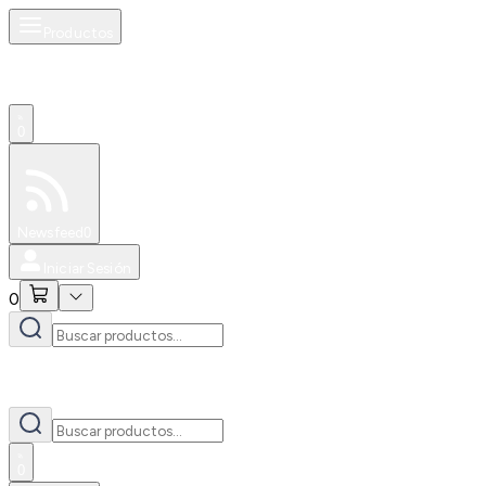
Productos
0
Especiales
Newsfeed
0
Iniciar Sesión
0
0