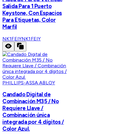
Salida Para 1 Puerto
Keystone, Con Espacios
Para Etiquetas, Color
Marfil
NK1FEIY
NK1FEIY
PHILLIPS-ASSA ABLOY
Candado Digital de
Combinación M35 / No
Requiere Llave /
Combinación única
integrada por 4 dígitos /
Color Azul.