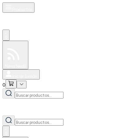
Productos
0
Especiales
Newsfeed
0
Iniciar Sesión
0
0