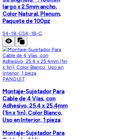
largo x 2.5mm ancho,
Color Natural, Plenum,
Paquete de 100pz
S4-18-C
S4-18-C
PANDUIT
Montaje-Sujetador Para
Cable de 4 Vías, con
Adhesivo, 25.4 x 25.4mm
(1in x 1in), Color Blanco,
Uso en Interior, 1 pieza
Montaje-Sujetador Para