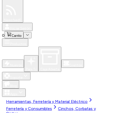
Especiales
Newsfeed
0
Iniciar Sesión
0
Carrito
Productos
Nuevos
Eventos
Para Ti
Caja Abierta
Soporte
Blog
Apps
Herramientas, Ferretería y Material Eléctrico
Ferretería y Consumibles
Cinchos, Corbatas y