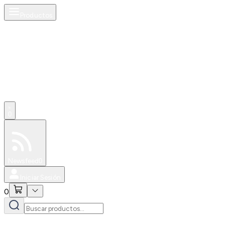
Productos
0
Especiales
Newsfeed
0
Iniciar Sesión
0