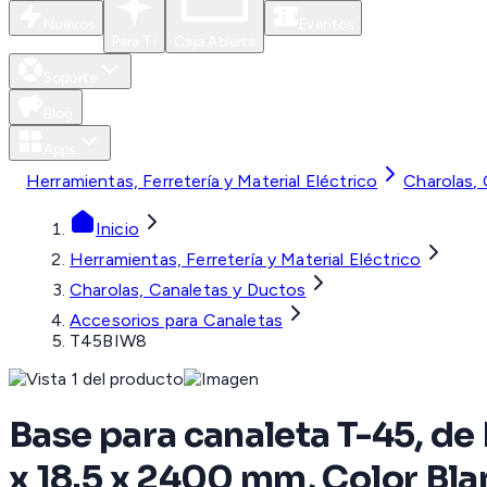
Nuevos
Eventos
Para Ti
Caja Abierta
Soporte
Blog
Apps
Herramientas, Ferretería y Material Eléctrico
Charolas,
Inicio
Herramientas, Ferretería y Material Eléctrico
Charolas, Canaletas y Ductos
Accesorios para Canaletas
T45BIW8
Base para canaleta T-45, de 
x 18.5 x 2400 mm, Color Bl