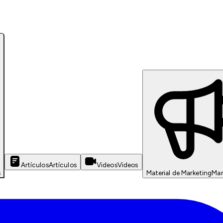
Artículos
Artículos
Videos
Videos
s
Material de Marketing
Mar