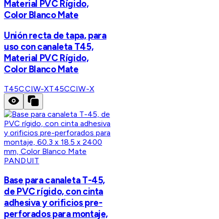
Material PVC Rígido,
Color Blanco Mate
Unión recta de tapa, para
uso con canaleta T45,
Material PVC Rígido,
Color Blanco Mate
T45CCIW-X
T45CCIW-X
PANDUIT
Base para canaleta T-45,
de PVC rígido, con cinta
adhesiva y orificios pre-
perforados para montaje,