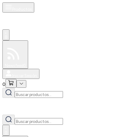
Productos
0
Especiales
Newsfeed
0
Iniciar Sesión
0
0