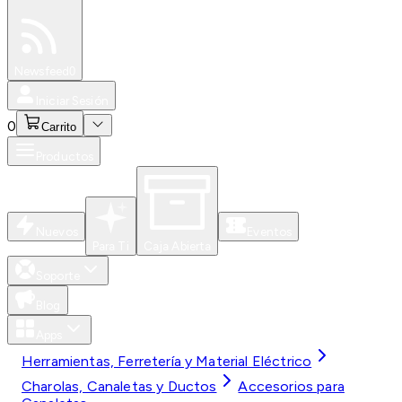
Especiales
Newsfeed
0
Iniciar Sesión
0
Carrito
Productos
Nuevos
Eventos
Para Ti
Caja Abierta
Soporte
Blog
Apps
Herramientas, Ferretería y Material Eléctrico
Charolas, Canaletas y Ductos
Accesorios para