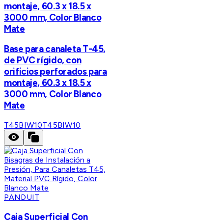
montaje, 60.3 x 18.5 x
3000 mm, Color Blanco
Mate
Base para canaleta T-45,
de PVC rígido, con
orificios perforados para
montaje, 60.3 x 18.5 x
3000 mm, Color Blanco
Mate
T45BIW10
T45BIW10
PANDUIT
Caja Superficial Con