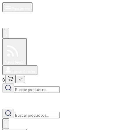
Productos
0
Especiales
Newsfeed
0
Iniciar Sesión
0
0