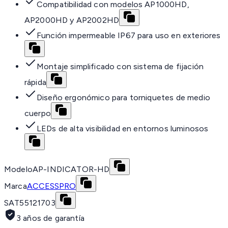
Compatibilidad con modelos AP1000HD,
AP2000HD y AP2002HD
Función impermeable IP67 para uso en exteriores
Montaje simplificado con sistema de fijación
rápida
Diseño ergonómico para torniquetes de medio
cuerpo
LEDs de alta visibilidad en entornos luminosos
Modelo
AP-INDICATOR-HD
Marca
ACCESSPRO
SAT
55121703
3 años de garantía