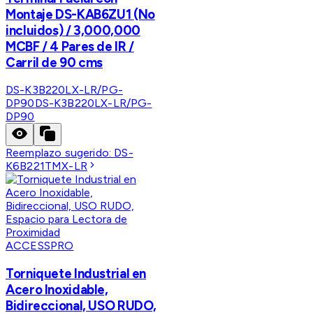
Montaje DS-KAB6ZU1 (No
incluidos) / 3,000,000
MCBF / 4 Pares de IR /
Carril de 90 cms
DS-K3B220LX-LR/PG-
DP90
DS-K3B220LX-LR/PG-
DP90
Reemplazo sugerido:
DS-
K6B221TMX-LR
ACCESSPRO
Torniquete Industrial en
Acero Inoxidable,
Bidireccional, USO RUDO,