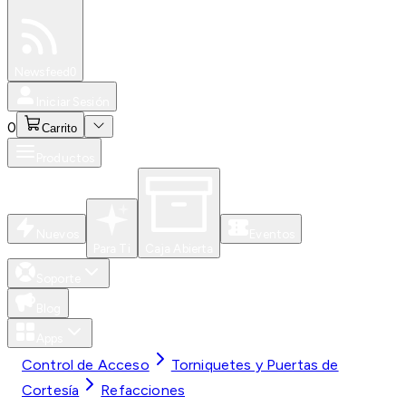
Especiales
Newsfeed
0
Iniciar Sesión
0
Carrito
Productos
Nuevos
Eventos
Para Ti
Caja Abierta
Soporte
Blog
Apps
Control de Acceso
Torniquetes y Puertas de
Cortesía
Refacciones