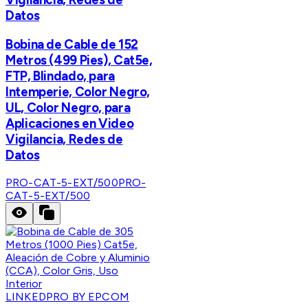
Datos
Bobina de Cable de 152
Metros (499 Pies), Cat5e,
FTP, Blindado, para
Intemperie, Color Negro,
UL, Color Negro, para
Aplicaciones en Video
Vigilancia, Redes de
Datos
PRO-CAT-5-EXT/500
PRO-
CAT-5-EXT/500
LINKEDPRO BY EPCOM