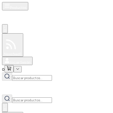
Productos
0
Especiales
Newsfeed
0
Iniciar Sesión
0
0