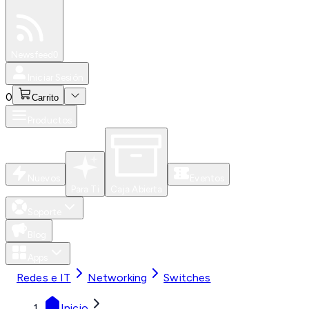
Especiales
Newsfeed
0
Iniciar Sesión
0
Carrito
Productos
Nuevos
Eventos
Para Ti
Caja Abierta
Soporte
Blog
Apps
Redes e IT
Networking
Switches
Inicio