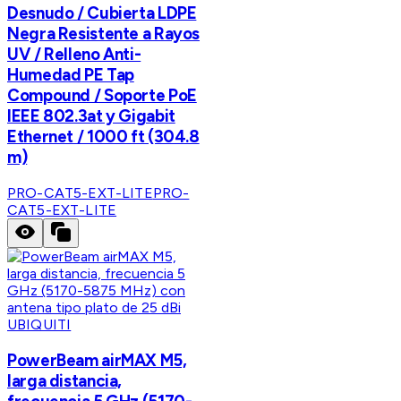
Desnudo / Cubierta LDPE
Negra Resistente a Rayos
UV / Relleno Anti-
Humedad PE Tap
Compound / Soporte PoE
IEEE 802.3at y Gigabit
Ethernet / 1000 ft (304.8
m)
PRO-CAT5-EXT-LITE
PRO-
CAT5-EXT-LITE
UBIQUITI
PowerBeam airMAX M5,
larga distancia,