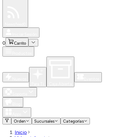
Especiales
Newsfeed
0
Iniciar Sesión
0
Carrito
Productos
Nuevos
Eventos
Para Ti
Caja Abierta
Soporte
Blog
Apps
Orden
Sucursales
Categorías
Inicio