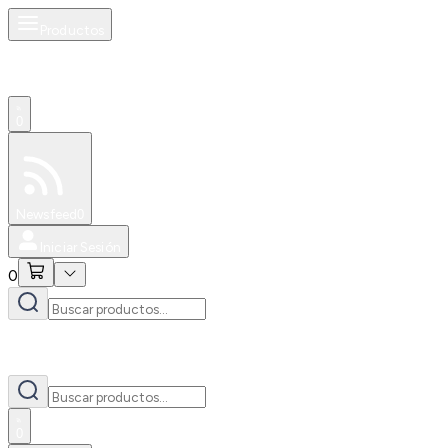
Productos
0
Especiales
Newsfeed
0
Iniciar Sesión
0
0