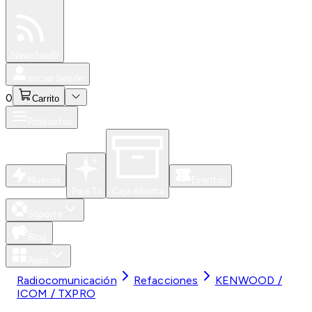
Especiales
Newsfeed
0
Iniciar Sesión
0
Carrito
Productos
Nuevos
Eventos
Para Ti
Caja Abierta
Soporte
Blog
Apps
Radiocomunicación
Refacciones
KENWOOD /
ICOM / TXPRO