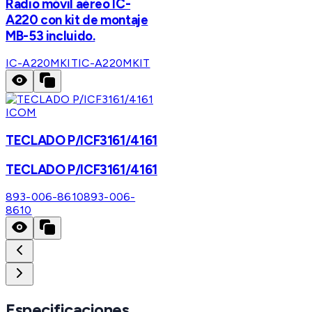
Radio móvil aéreo IC-
A220 con kit de montaje
MB-53 incluido.
IC-A220MKIT
IC-A220MKIT
ICOM
TECLADO P/ICF3161/4161
TECLADO P/ICF3161/4161
893-006-8610
893-006-
8610
Especificaciones