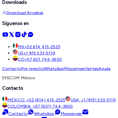
Downloads
Download Anydesk
Síguenos en
MX
+52 614 415-2525
US
+1 915 533-5119
CO
+57 601 744-3650
Contacto
Pre-registro
WhatsApp
Messenger
Ventas
Ayuda
SYSCOM México
Contacto
MÉXICO: +52 (614) 415-2525
USA: +1 (915) 533-5119
COLOMBIA: +57 (601) 744-3650
Contacto
WhatsApp
Messenger