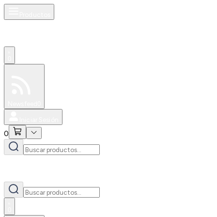
Productos
0
Especiales
Newsfeed
0
Iniciar Sesión
0
0