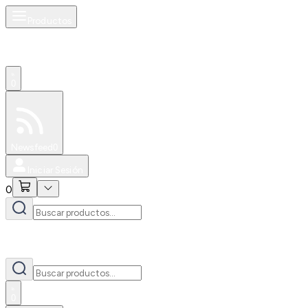
Productos
0
Especiales
Newsfeed
0
Iniciar Sesión
0
0