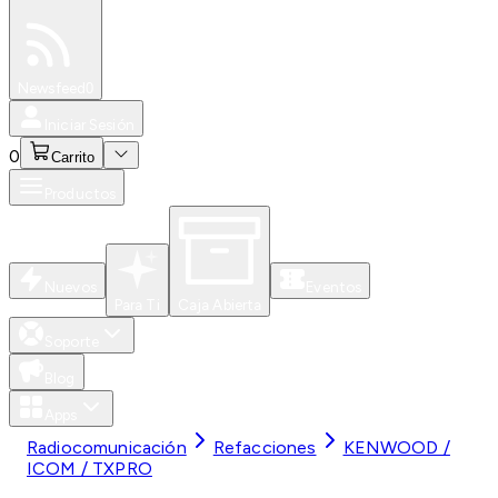
Especiales
Newsfeed
0
Iniciar Sesión
0
Carrito
Productos
Nuevos
Eventos
Para Ti
Caja Abierta
Soporte
Blog
Apps
Radiocomunicación
Refacciones
KENWOOD /
ICOM / TXPRO