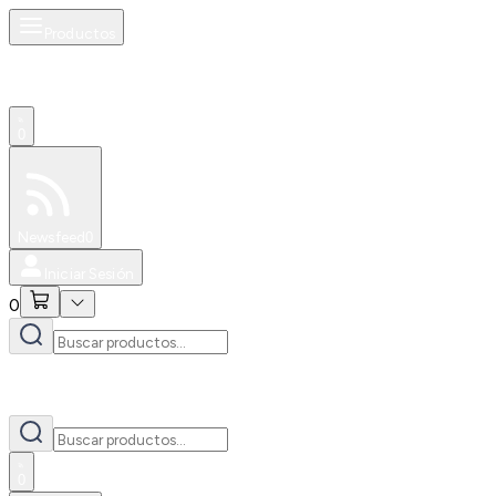
Productos
0
Especiales
Newsfeed
0
Iniciar Sesión
0
0