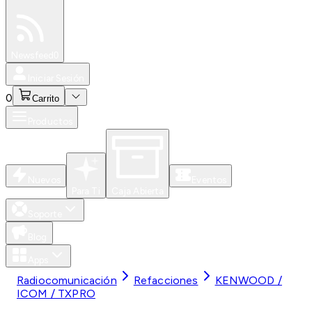
Especiales
Newsfeed
0
Iniciar Sesión
0
Carrito
Productos
Nuevos
Eventos
Para Ti
Caja Abierta
Soporte
Blog
Apps
Radiocomunicación
Refacciones
KENWOOD /
ICOM / TXPRO