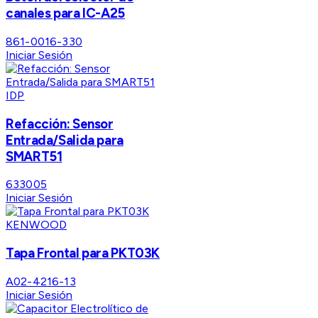
canales para IC-A25
861-0016-330
Iniciar Sesión
IDP
Refacción: Sensor
Entrada/Salida para
SMART51
633005
Iniciar Sesión
KENWOOD
Tapa Frontal para PKT03K
A02-4216-13
Iniciar Sesión