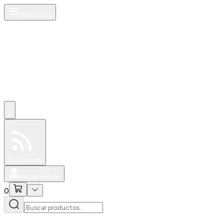
Productos
0
Especiales
Newsfeed
0
Iniciar Sesión
0