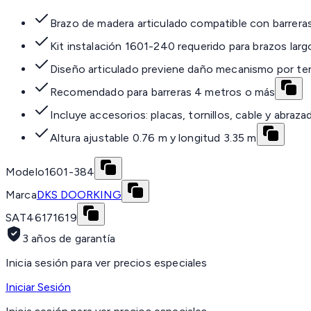
Brazo de madera articulado compatible con barrera
Kit instalación 1601-240 requerido para brazos larg
Diseño articulado previene daño mecanismo por te
Recomendado para barreras 4 metros o más
Incluye accesorios: placas, tornillos, cable y abraza
Altura ajustable 0.76 m y longitud 3.35 m
Modelo
1601-384
Marca
DKS DOORKING
SAT
46171619
3 años de garantía
Inicia sesión para ver precios especiales
Iniciar Sesión