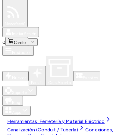
Especiales
Newsfeed
0
Iniciar Sesión
0
Carrito
Productos
Nuevos
Eventos
Para Ti
Caja Abierta
Soporte
Blog
Apps
Herramientas, Ferretería y Material Eléctrico
Canalización (Conduit / Tubería)
Conexiones,