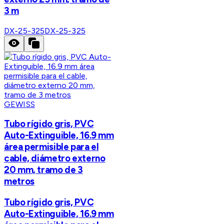
3 m
DX-25-325
DX-25-325
GEWISS
Tubo rígido gris, PVC
Auto-Extinguible, 16.9 mm
área permisible para el
cable, diámetro externo
20 mm, tramo de 3
metros
Tubo rígido gris, PVC
Auto-Extinguible, 16.9 mm