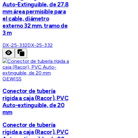
Auto-Extinguible, de 27.8
mm área permisible para
el cable, diámetro
externo 32 mm, tramo de
3 m
DX-25-332
DX-25-332
GEWISS
Conector de tubería
rígida a caja (Racor), PVC
Auto-extinguible, de 20
mm
Conector de tubería
rígida a caja (Racor), PVC