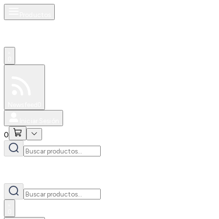
Productos
0
Especiales
Newsfeed
0
Iniciar Sesión
0
0