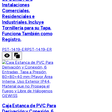
Instalaciones
Comerciales,
Residenciales e
Industriales. Incluye
Tornillería para su Tapa.
Funciona También como
Registro.
PST-1419-ER
PST-1419-ER
GEWISS
Caja Estanca de PVC Para
Derivación y Conexión, 6