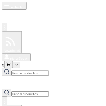
Productos
0
Especiales
Newsfeed
0
Iniciar Sesión
0
0