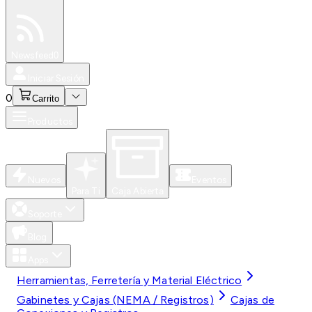
Especiales
Newsfeed
0
Iniciar Sesión
0
Carrito
Productos
Nuevos
Eventos
Para Ti
Caja Abierta
Soporte
Blog
Apps
Herramientas, Ferretería y Material Eléctrico
Gabinetes y Cajas (NEMA / Registros)
Cajas de