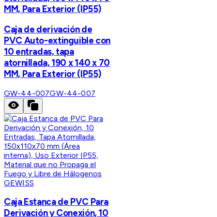
MM, Para Exterior (IP55)
Caja de derivación de
PVC Auto-extinguible con
10 entradas, tapa
atornillada, 190 x 140 x 70
MM, Para Exterior (IP55)
GW-44-007
GW-44-007
GEWISS
Caja Estanca de PVC Para
Derivación y Conexión, 10