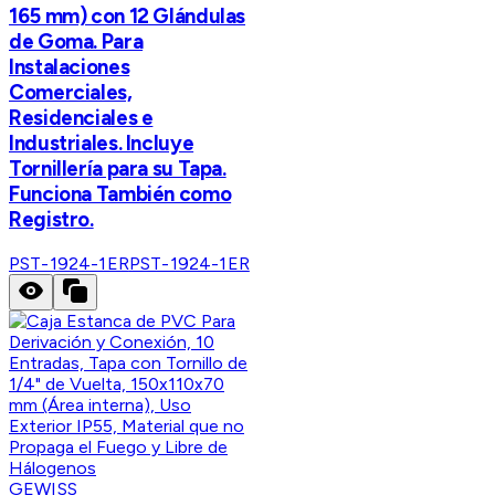
165 mm) con 12 Glándulas
de Goma. Para
Instalaciones
Comerciales,
Residenciales e
Industriales. Incluye
Tornillería para su Tapa.
Funciona También como
Registro.
PST-1924-1ER
PST-1924-1ER
GEWISS