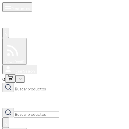
Productos
0
Especiales
Newsfeed
0
Iniciar Sesión
0
0