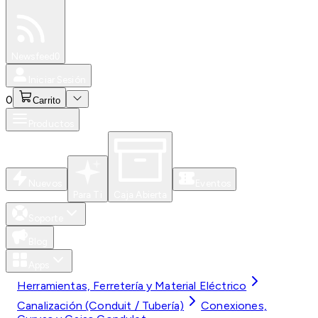
Especiales
Newsfeed
0
Iniciar Sesión
0
Carrito
Productos
Nuevos
Eventos
Para Ti
Caja Abierta
Soporte
Blog
Apps
Herramientas, Ferretería y Material Eléctrico
Canalización (Conduit / Tubería)
Conexiones,