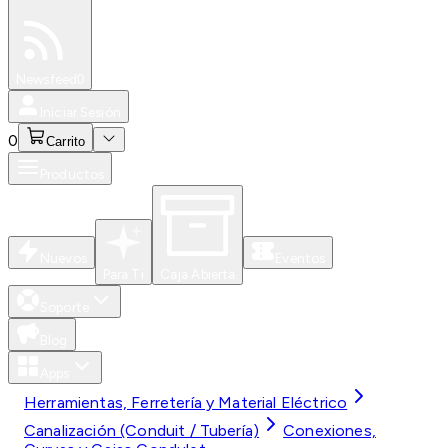
Especiales
Newsfeed
0
Iniciar Sesión
0
Carrito
Productos
Nuevos
Eventos
Para Ti
Caja Abierta
Soporte
Blog
Apps
Herramientas, Ferretería y Material Eléctrico
Canalización (Conduit / Tubería)
Conexiones,