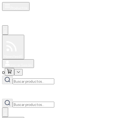
Productos
0
Especiales
Newsfeed
0
Iniciar Sesión
0
0