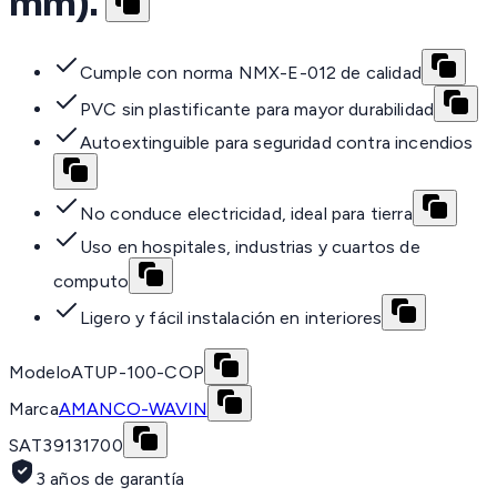
mm).
Cumple con norma NMX-E-012 de calidad
PVC sin plastificante para mayor durabilidad
Autoextinguible para seguridad contra incendios
No conduce electricidad, ideal para tierra
Uso en hospitales, industrias y cuartos de
computo
Ligero y fácil instalación en interiores
Modelo
ATUP-100-COP
Marca
AMANCO-WAVIN
SAT
39131700
3 años de garantía