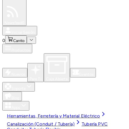
Especiales
Newsfeed
0
Iniciar Sesión
0
Carrito
Productos
Nuevos
Eventos
Para Ti
Caja Abierta
Soporte
Blog
Apps
Herramientas, Ferretería y Material Eléctrico
Canalización (Conduit / Tubería)
Tubería PVC