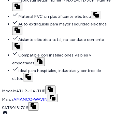
Fabricada según norma NMX-E-012-SCFI vigente
Material PVC sin plastificante eléctrico
Auto extinguible para mayor seguridad eléctrica
Aislante eléctrico total, no conduce corriente
Compatible con instalaciones visibles y
empotradas
Ideal para hospitales, industrias y centros de
datos
Modelo
ATUP-114-TUB
Marca
AMANCO-WAVIN
SAT
39131706