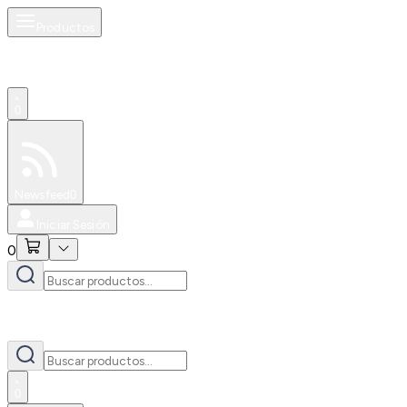
Productos
0
Especiales
Newsfeed
0
Iniciar Sesión
0
0