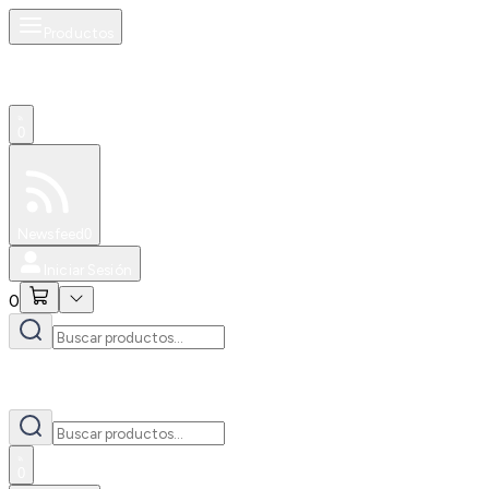
Productos
0
Especiales
Newsfeed
0
Iniciar Sesión
0
0