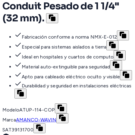
Conduit Pesado de 1 1/4"
(32 mm).
Fabricación conforme a norma NMX-E-012
Especial para sistemas aislados a tierra
Ideal en hospitales y cuartos de computo
Material auto-extinguible para seguridad
Apto para cableado eléctrico oculto y visible
Durabilidad y seguridad en instalaciones eléctricas
Modelo
ATUP-114-COP
Marca
AMANCO-WAVIN
SAT
39131700