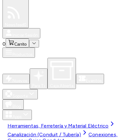
Especiales
Newsfeed
0
Iniciar Sesión
0
Carrito
Productos
Nuevos
Eventos
Para Ti
Caja Abierta
Soporte
Blog
Apps
Herramientas, Ferretería y Material Eléctrico
Canalización (Conduit / Tubería)
Conexiones,