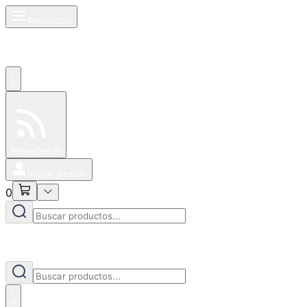
Productos
0
Especiales
Newsfeed
0
Iniciar Sesión
0
0