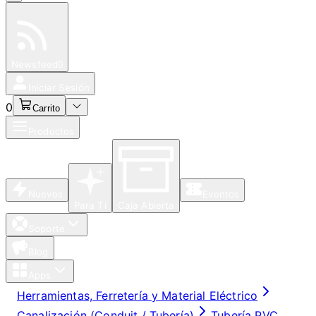
Especiales
Newsfeed
0
Iniciar Sesión
0
Carrito
Productos
Nuevos
Eventos
Para Ti
Caja Abierta
Soporte
Blog
Apps
Herramientas, Ferretería y Material Eléctrico
Canalización (Conduit / Tubería)
Tubería PVC